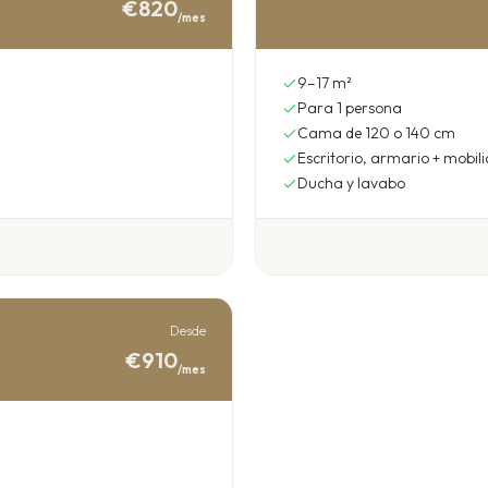
€820
/mes
9–17 m²
Para 1 persona
Cama de 120 o 140 cm
Escritorio, armario + mobili
Ducha y lavabo
Desde
€910
/mes