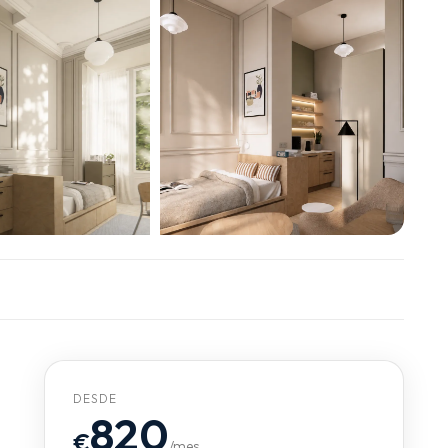
+5 photos
DESDE
820
€
/mes