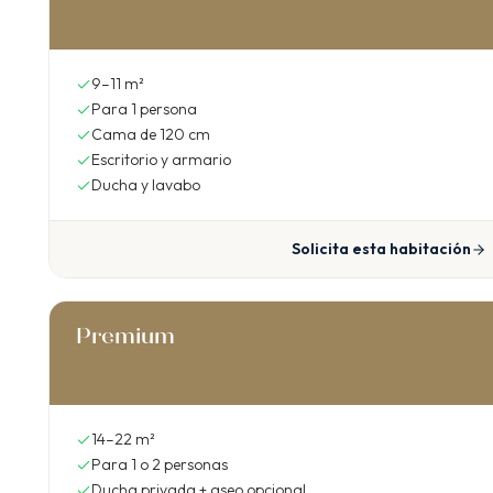
9–11 m²
Para 1 persona
Cama de 120 cm
Escritorio y armario
Ducha y lavabo
Solicita esta habitación
Premium
14–22 m²
Para 1 o 2 personas
Ducha privada + aseo opcional