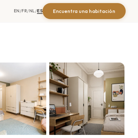
EN
FR
NL
ES
Encuentra una habitación
/
/
/