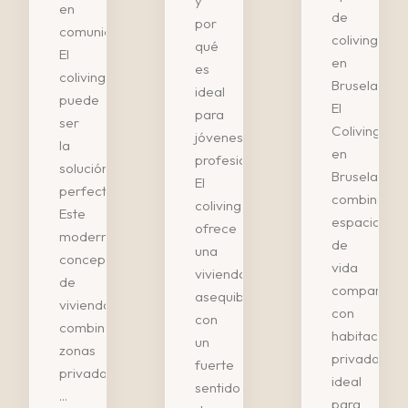
y
en
de
por
comunidad?
coliving
qué
El
en
es
coliving
Bruselas?
ideal
puede
El
para
ser
Coliving
jóvenes
la
en
profesionales?
solución
Bruselas
El
perfecta.
combina
coliving
Este
espacios
ofrece
moderno
de
una
concepto
vida
vivienda
de
compartido
asequible
vivienda
con
con
combina
habitacione
un
zonas
privadas,
fuerte
privadas
ideal
sentido
...
para