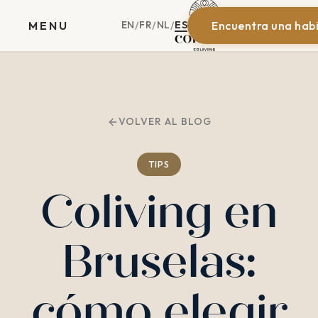
EN
FR
NL
ES
MENU
Encuentra una hab
/
/
/
VOLVER AL BLOG
TIPS
Coliving en
Bruselas:
cómo elegir