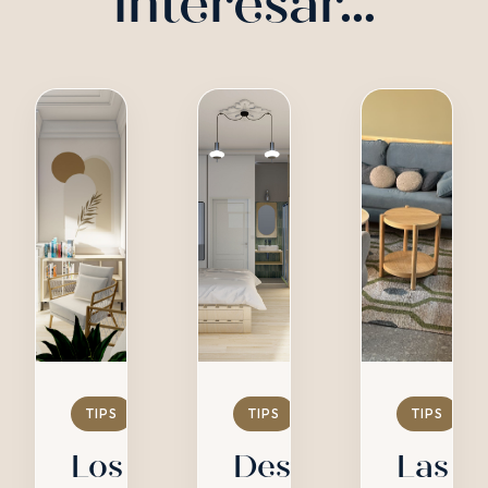
interesar…
TIPS
TIPS
TIPS
Los
Descubre
Las