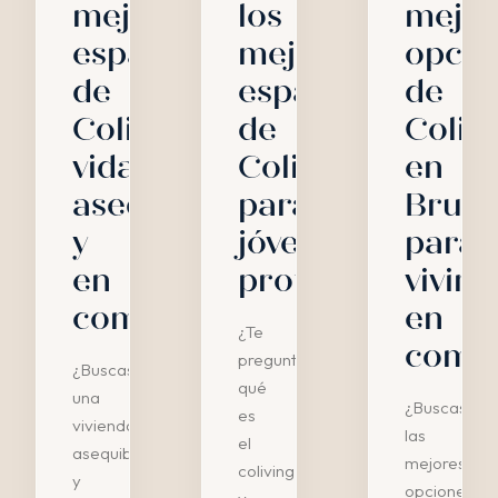
mejores
los
mejor
espacios
mejores
opcio
de
espacios
de
Coliving:
de
Coliv
vida
Coliving
en
asequible
para
Bruse
y
jóvenes
para
en
profesionales
vivir
comunidad
en
¿Te
comu
preguntas
¿Buscas
qué
una
¿Buscas
es
vivienda
las
el
asequible
mejores
coliving
y
opciones