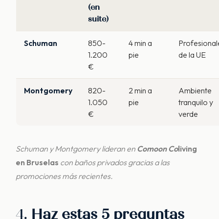
(en
suite)
Schuman
850-
4 min a
Profesional
1.200
pie
de la UE
€
Montgomery
820-
2 min a
Ambiente
1.050
pie
tranquilo y
€
verde
Schuman y Montgomery lideran en
Comoon Co
living
en Bruselas
con baños privados gracias a las
promociones más recientes.
4.
Haz estas 5 preguntas