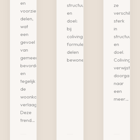
en
structuur
ze
voorzieningen
en
verschillen
delen,
doel:
sterk
wat
bij
in
een
coliving-
structuur
gevoel
formules
en
van
delen
doel.
gemeenschap
bewoners...
Coliving
bevordert
verwijst
en
doorgaans
tegelijk
naar
de
een
woonkosten
meer…
verlaagt.
Deze
trend…