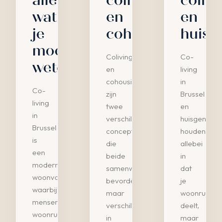
alles
coliving
colivi
wat
en
en
je
cohousing?
huisg
moet
Coliving
Co-
weten
en
living
cohousing
in
Co-
zijn
Brussel
living
twee
en
in
verschillende
huisgenoten
Brussel
concepten
houden
is
die
allebei
een
beide
in
moderne
samenwonen
dat
woonvorm
bevorderen,
je
waarbij
maar
woonruimte
mensen
verschillen
deelt,
woonruimtes
in
maar