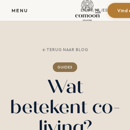
EN
FR
NL
ES
MENU
Vind 
/
/
/
TERUG NAAR BLOG
GUIDES
Wat
betekent co-
living?