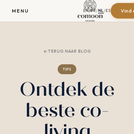
EN
FR
NL
ES
MENU
Vind 
/
/
/
TERUG NAAR BLOG
TIPS
Ontdek de
beste co-
living