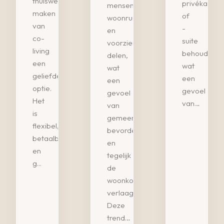
thuiswerken
privékamer
mensen
maken
of
woonruimtes
van
-
en
co-
suite
voorzieningen
living
behouden,
delen,
een
wat
wat
geliefde
een
een
optie.
gevoel
gevoel
Het
van…
van
is
gemeenschap
flexibel,
bevordert
betaalbaar
en
en
tegelijk
g...
de
woonkosten
verlaagt.
Deze
trend…