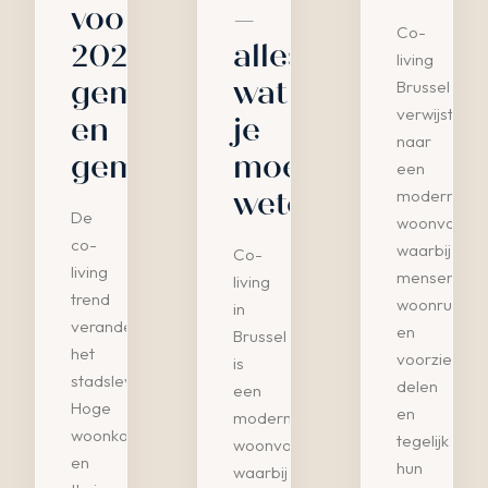
voor
–
Co-
2025:
alles
living
gemeenschap
wat
Brussel
verwijst
en
je
naar
gemak
moet
een
weten
moderne
De
woonvorm
co-
waarbij
Co-
living
mensen
living
trend
woonruimte
in
verandert
en
Brussel
het
voorziening
is
stadsleven.
delen
een
Hoge
en
moderne
woonkosten
tegelijk
woonvorm
en
hun
waarbij